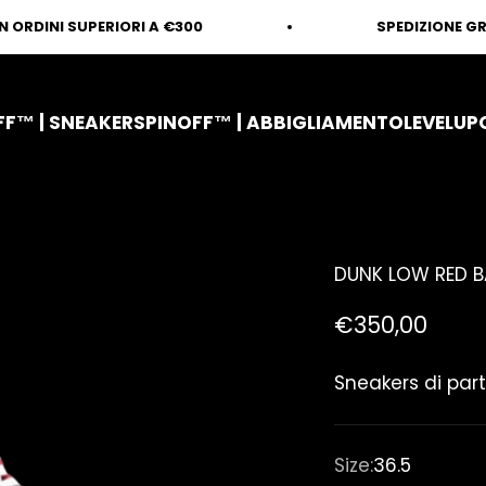
UPERIORI A €300
SPEDIZIONE GRATUITA CO
FF™ | SNEAKER
SPINOFF™ | ABBIGLIAMENTO
LEVELUP
DUNK LOW RED 
Prezzo scont
€350,00
Sneakers di part
Size:
36.5