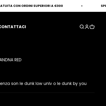
N ORDINI SUPERIORI A €300
SPEDIZIONE G
CONTATTACI
Mostra il men
Mostra ac
Mostra il
BANDNA RED
ato
enza son le dunk low unlv o le dunk by you