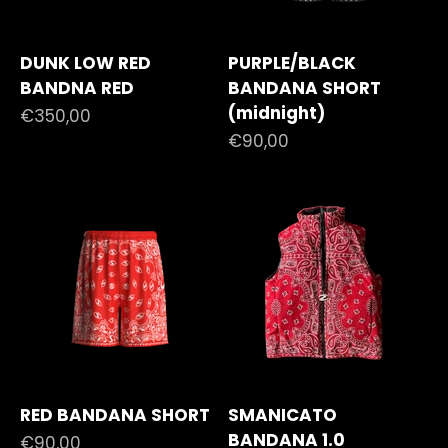
DUNK LOW RED
PURPLE/BLACK
BANDNA RED
BANDANA SHORT
(midnight)
Prezzo scontato
€350,00
Prezzo scontato
€90,00
RED BANDANA SHORT
SMANICATO
BANDANA 1.0
Prezzo scontato
€90,00