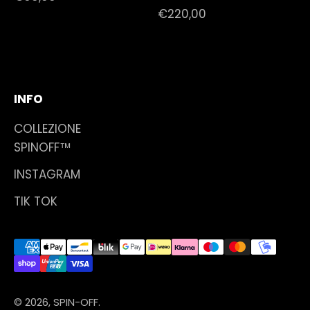
Prezzo scontato
€220,00
INFO
COLLEZIONE
SPINOFF™
INSTAGRAM
TIK TOK
© 2026, SPIN-OFF.