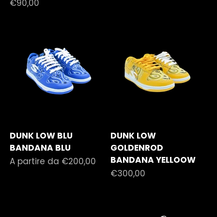
Prezzo scontato
€90,00
DUNK LOW BLU
DUNK LOW
BANDANA BLU
GOLDENROD
BANDANA YELLOOW
Prezzo scontato
A partire da €200,00
Prezzo scontato
€300,00