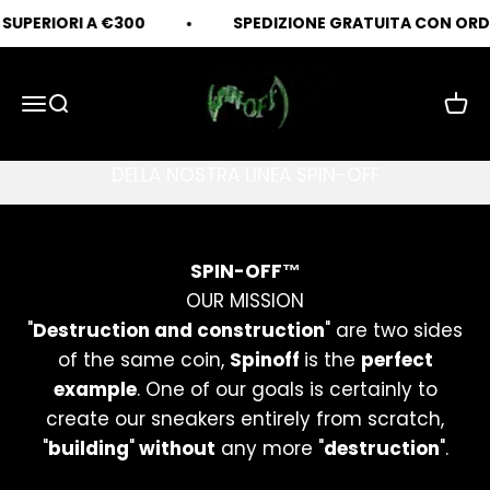
Vai al contenuto
UPERIORI A €300
SPEDIZIONE GRATUITA CON ORDINI
SPIN-OFF
Apri il menu di navigazione
Mostra il menu di ricerca
Mostr
ESPLORA LO STILE
SPIN-OFF™
OUR MISSION
"
Destruction and construction
" are two sides
of the same coin,
Spinoff
is the
perfect
example
. One of our goals is certainly to
create our sneakers entirely from scratch,
"
building
"
without
any more "
destruction
".