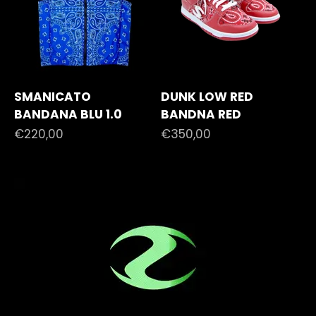
SMANICATO
DUNK LOW RED
BANDANA BLU 1.0
BANDNA RED
Prezzo scontato
Prezzo scontato
€220,00
€350,00